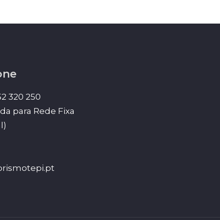
one
52 320 250
a para Rede Fixa
l)
rismotepi.pt