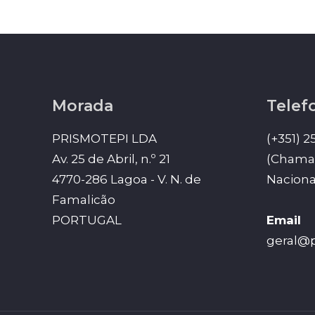
Morada
Telef
PRISMOTEPI LDA
(+351) 2
Av. 25 de Abril, n.º 21
(Chamad
4770-286 Lagoa - V. N. de
Naciona
Famalicão
PORTUGAL
Email
geral@p