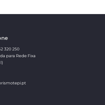
one
52 320 250
a para Rede Fixa
l)
rismotepi.pt