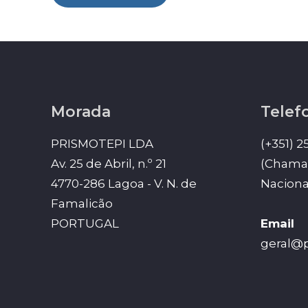
Morada
Telef
PRISMOTEPI LDA
(+351) 2
Av. 25 de Abril, n.º 21
(Chamad
4770-286 Lagoa - V. N. de
Naciona
Famalicão
PORTUGAL
Email
geral@p