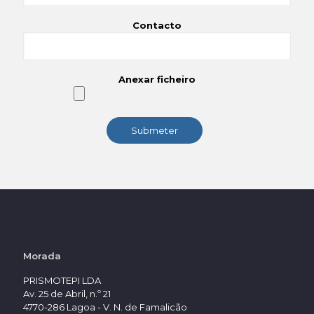
Contacto
Anexar ficheiro
Morada
PRISMOTEPI LDA
Av. 25 de Abril, n.º 21
4770-286 Lagoa - V. N. de Famalicão