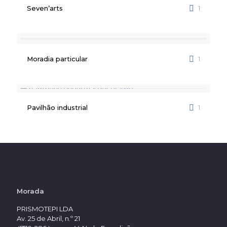
Seven’arts
1
Moradia particular
1
Pavilhão industrial
1
Morada
PRISMOTEPI LDA
Av. 25 de Abril, n.º 21