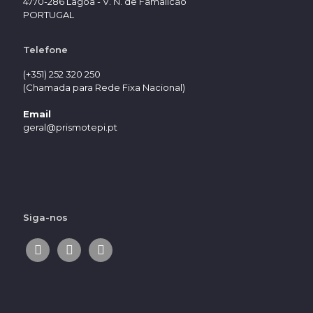
4770-286 Lagoa - V. N. de Famalicão
PORTUGAL
Telefone
(+351) 252 320 250
(Chamada para Rede Fixa Nacional)
Email
geral@prismotepi.pt
Siga-nos
facebook
linkedin
instagram